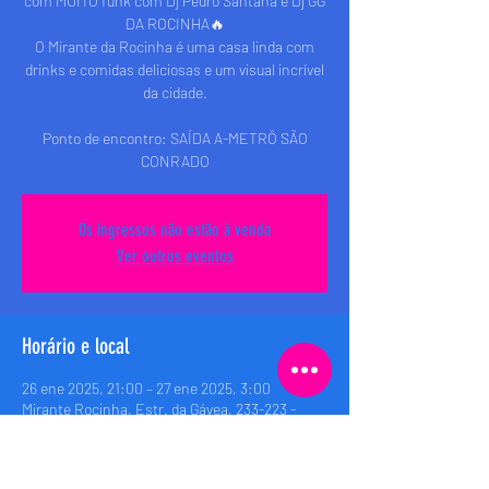
com MUITO funk com Dj Pedro Santana e Dj GG
DA ROCINHA🔥
O Mirante da Rocinha é uma casa linda com
drinks e comidas deliciosas e um visual incrível
da cidade.
Ponto de encontro: SAÍDA A-METRÔ SÃO
Os ingressos não estão à venda
Ver outros eventos
Horário e local
26 ene 2025, 21:00 – 27 ene 2025, 3:00
Mirante Rocinha, Estr. da Gávea, 233-223 -
Rocinha, Rio de Janeiro - RJ, 22451-265, Brasil