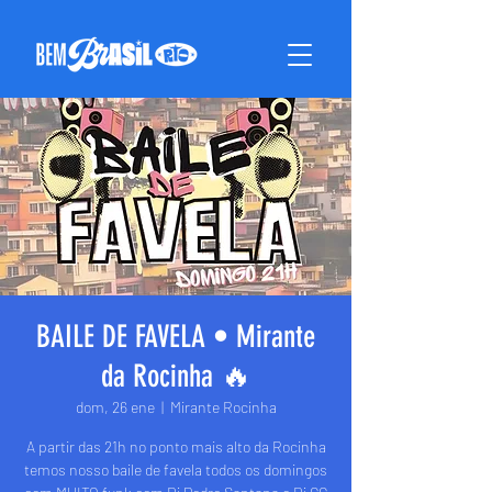
BAILE DE FAVELA • Mirante
da Rocinha 🔥
dom, 26 ene
  |  
Mirante Rocinha
A partir das 21h no ponto mais alto da Rocinha
temos nosso baile de favela todos os domingos