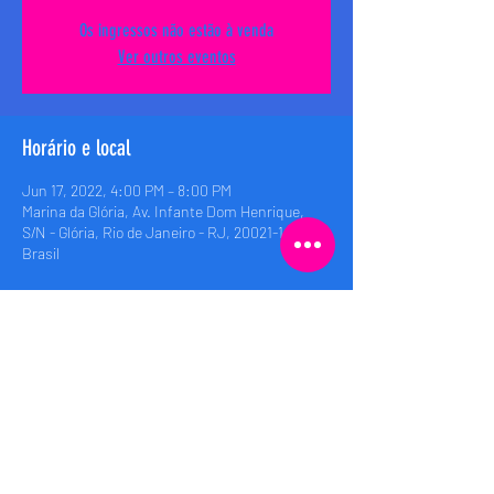
Os ingressos não estão à venda
Ver outros eventos
Horário e local
Jun 17, 2022, 4:00 PM – 8:00 PM
Marina da Glória, Av. Infante Dom Henrique,
S/N - Glória, Rio de Janeiro - RJ, 20021-140,
Brasil
Compartilhe esse evento