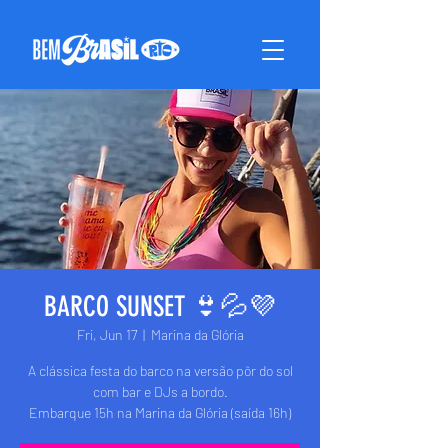
BARCO SUNSET 👙💦💜
Fri, Jun 17
  |  
Marina da Glória
A clássica festa do barco na versão pôr do sol
com bar e DJs a bordo.
Embarque 15h na Marina da Glória (saída 16h)