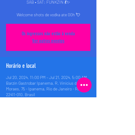
SÁB • SAT: FUNKZIN 💃✨
Welcome shots de vodka ate 00h 💘
Os ingressos não estão à venda
Ver outros eventos
Horário e local
Jul 20, 2024, 11:00 PM – Jul 21, 2024, 5:00 AM
Barzin Gastrobar Ipanema, R. Vinícius de
Moraes, 75 - Ipanema, Rio de Janeiro - RJ,
22411-010, Brasil
Compartilhe esse evento