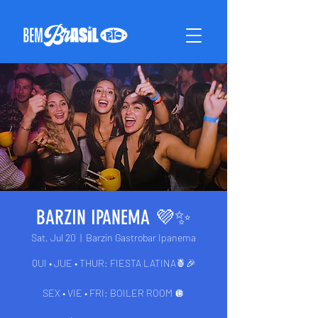
BARZIN IPANEMA 💜✨
Sat, Jul 20
  |  
Barzin Gastrobar Ipanema
QUI • JUE • THUR: FIESTA LATINA🍍🎉
SEX • VIE • FRI: BOILER ROOM 🪩