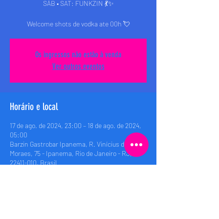
SÁB • SAT: FUNKZIN 💃✨
Welcome shots de vodka ate 00h 💘
Os ingressos não estão à venda
Ver outros eventos
Horário e local
17 de ago. de 2024, 23:00 – 18 de ago. de 2024,
05:00
Barzin Gastrobar Ipanema, R. Vinícius de
Moraes, 75 - Ipanema, Rio de Janeiro - RJ,
22411-010, Brasil
Compartilhe esse evento