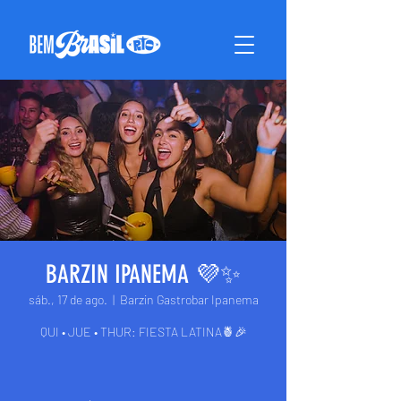
BARZIN IPANEMA 💜✨
sáb., 17 de ago.
  |  
Barzin Gastrobar Ipanema
QUI • JUE • THUR: FIESTA LATINA🍍🎉