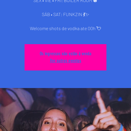
SEX • VIE • FRI: BOILER ROOM 🪩
SÁB • SAT: FUNKZIN 💃✨
Welcome shots de vodka ate 00h 💘
Os ingressos não estão à venda
Ver outros eventos