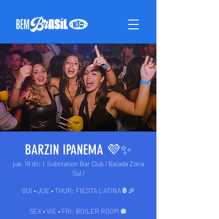
BARZIN IPANEMA 💜✨
jue, 19 dic
  |  
Substation Bar Club / Balada Zona
Sul /
QUI • JUE • THUR: FIESTA LATINA🍍🎉
SEX • VIE • FRI: BOILER ROOM 🪩