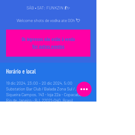
SÁB • SAT: FUNKZIN 💃✨
Welcome shots de vodka ate 00h 💘
Os ingressos não estão à venda
Ver outros eventos
Horário e local
19 dic 2024, 23:00 – 20 dic 2024, 5:00
Substation Bar Club / Balada Zona Sul / , Rua
Siqueira Campos, 143 - loja 22a - Copacabana,
Rio de Janeiro - RJ, 22021-040, Brasil
Compartilhe esse evento