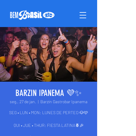
BARZIN IPANEMA 💜✨
seg., 27 de jan.
  |  
Barzin Gastrobar Ipanema
SEG • LUN • MON: LUNES DE PERTEO 🐶🩷
QUI • JUE • THUR: FIESTA LATINA🍍🎉