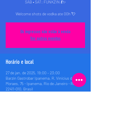
SÁB • SAT: FUNKZIN 💃✨
Welcome shots de vodka ate 00h 💘
Os ingressos não estão à venda
Ver outros eventos
Horário e local
27 de jan. de 2025, 19:00 – 23:00
Barzin Gastrobar Ipanema, R. Vinícius de
Moraes, 75 - Ipanema, Rio de Janeiro - RJ,
22411-010, Brasil
Compartilhe esse evento