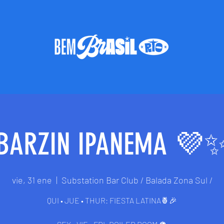
BARZIN IPANEMA 💜
vie, 31 ene
  |  
Substation Bar Club / Balada Zona Sul /
QUI • JUE • THUR: FIESTA LATINA🍍🎉