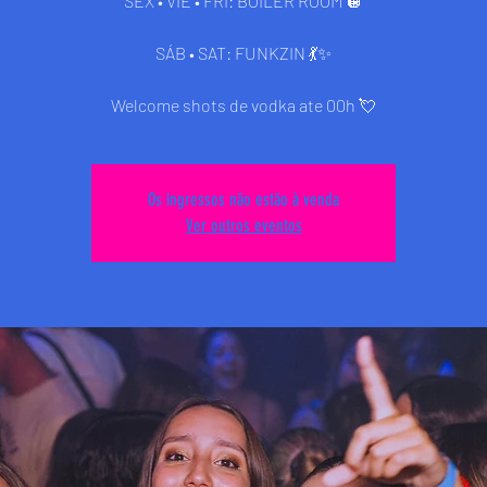
SEX • VIE • FRI: BOILER ROOM 🪩
SÁB • SAT: FUNKZIN 💃✨
Welcome shots de vodka ate 00h 💘
Os ingressos não estão à venda
Ver outros eventos