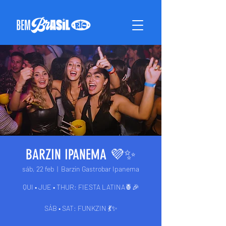
BARZIN IPANEMA 💜✨
sáb, 22 feb
  |  
Barzin Gastrobar Ipanema
QUI • JUE • THUR: FIESTA LATINA🍍🎉
SÁB • SAT: FUNKZIN 💃✨