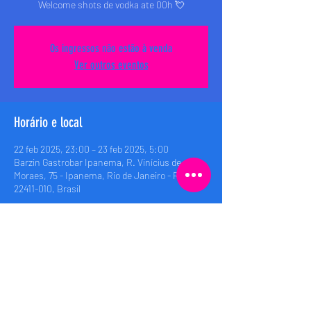
Welcome shots de vodka ate 00h 💘
Os ingressos não estão à venda
Ver outros eventos
Horário e local
22 feb 2025, 23:00 – 23 feb 2025, 5:00
Barzin Gastrobar Ipanema, R. Vinícius de
Moraes, 75 - Ipanema, Rio de Janeiro - RJ,
22411-010, Brasil
Compartilhe esse evento