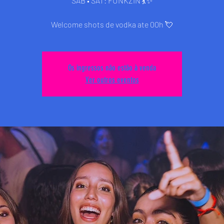
SÁB • SAT: FUNKZIN 💃✨
Welcome shots de vodka ate 00h 💘
Os ingressos não estão à venda
Ver outros eventos