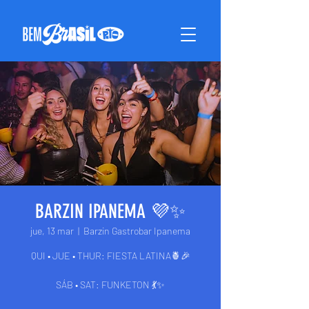
BARZIN IPANEMA 💜✨
jue, 13 mar
  |  
Barzin Gastrobar Ipanema
QUI • JUE • THUR: FIESTA LATINA🍍🎉
SÁB • SAT: FUNKETON 💃✨