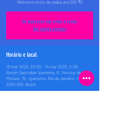
Welcome shots de vodka ate 00h 💘
Os ingressos não estão à venda
Ver outros eventos
Horário e local
13 mar 2025, 23:00 – 14 mar 2025, 5:00
Barzin Gastrobar Ipanema, R. Vinícius de
Moraes, 75 - Ipanema, Rio de Janeiro - RJ,
22411-010, Brasil
Compartilhe esse evento