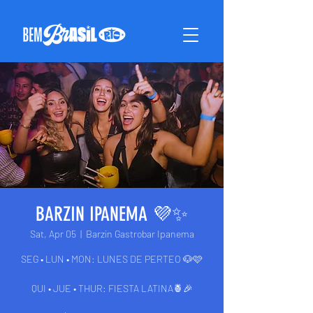
BARZIN IPANEMA 💜✨
Sat, Apr 05
  |  
Barzin Gastrobar Ipanema
SEG • LUN • MON: LUNES DE PERTEO 🐶🩷
QUI • JUE • THUR: FIESTA LATINA🍍🎉