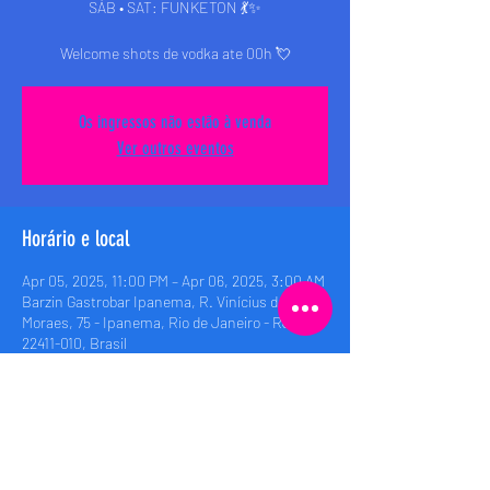
SÁB • SAT: FUNKETON 💃✨
Welcome shots de vodka ate 00h 💘
Os ingressos não estão à venda
Ver outros eventos
Horário e local
Apr 05, 2025, 11:00 PM – Apr 06, 2025, 3:00 AM
Barzin Gastrobar Ipanema, R. Vinícius de
Moraes, 75 - Ipanema, Rio de Janeiro - RJ,
22411-010, Brasil
Compartilhe esse evento