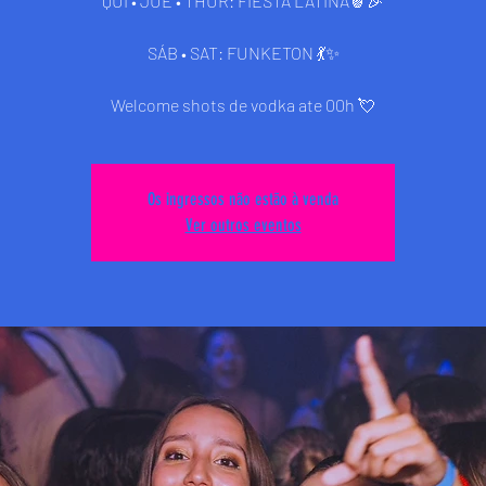
QUI • JUE • THUR: FIESTA LATINA🍍🎉
SÁB • SAT: FUNKETON 💃✨
Welcome shots de vodka ate 00h 💘
Os ingressos não estão à venda
Ver outros eventos