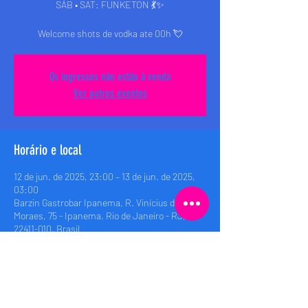
SÁB • SAT: FUNKETON 💃✨
Welcome shots de vodka ate 00h 💘
Os ingressos não estão à venda
Ver outros eventos
Horário e local
12 de jun. de 2025, 23:00 – 13 de jun. de 2025,
03:00
Barzin Gastrobar Ipanema, R. Vinícius de
Moraes, 75 - Ipanema, Rio de Janeiro - RJ,
22411-010, Brasil
Compartilhe esse evento