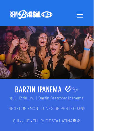
BARZIN IPANEMA 💜✨
qui., 12 de jun.
  |  
Barzin Gastrobar Ipanema
SEG • LUN • MON: LUNES DE PERTEO 🐶🩷
QUI • JUE • THUR: FIESTA LATINA🍍🎉