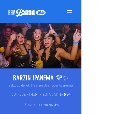
BARZIN IPANEMA 💜✨
sáb., 26 de jul.
  |  
Barzin Gastrobar Ipanema
QUI • JUE • THUR: FIESTA LATINA🍍🎉
SÁB • SAT: FUNKZIN 💃✨