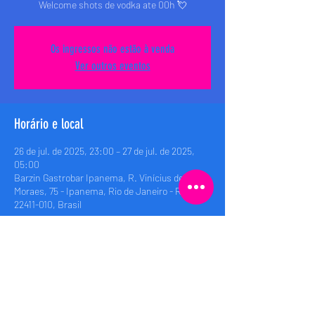
Welcome shots de vodka ate 00h 💘
Os ingressos não estão à venda
Ver outros eventos
Horário e local
26 de jul. de 2025, 23:00 – 27 de jul. de 2025,
05:00
Barzin Gastrobar Ipanema, R. Vinícius de
Moraes, 75 - Ipanema, Rio de Janeiro - RJ,
22411-010, Brasil
Compartilhe esse evento