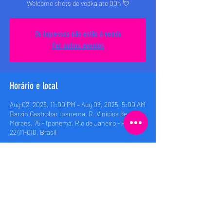
Welcome shots de vodka ate 00h 💘
Os ingressos não estão à venda
Ver outros eventos
Horário e local
Aug 02, 2025, 11:00 PM – Aug 03, 2025, 5:00 AM
Barzin Gastrobar Ipanema, R. Vinícius de
Moraes, 75 - Ipanema, Rio de Janeiro - RJ,
22411-010, Brasil
Compartilhe esse evento