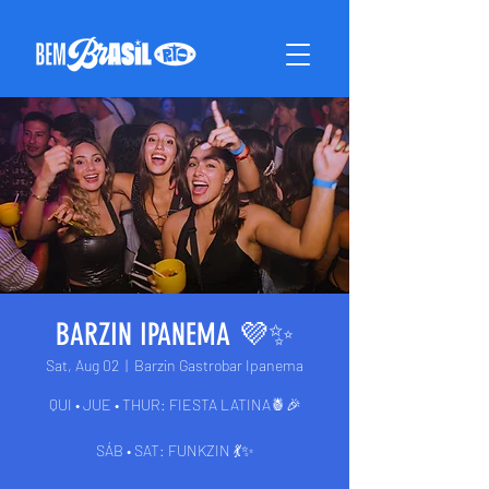
BARZIN IPANEMA 💜✨
Sat, Aug 02
  |  
Barzin Gastrobar Ipanema
QUI • JUE • THUR: FIESTA LATINA🍍🎉
SÁB • SAT: FUNKZIN 💃✨