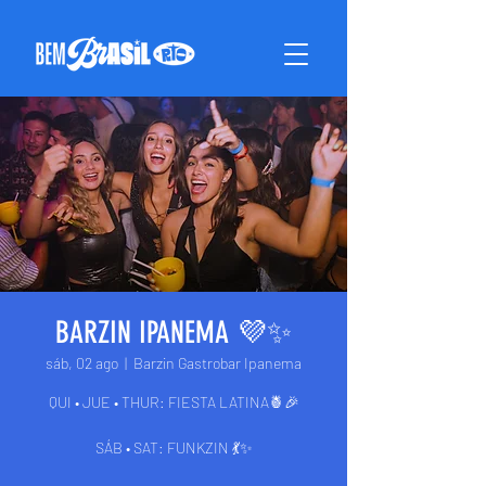
BARZIN IPANEMA 💜✨
sáb, 02 ago
  |  
Barzin Gastrobar Ipanema
QUI • JUE • THUR: FIESTA LATINA🍍🎉
SÁB • SAT: FUNKZIN 💃✨