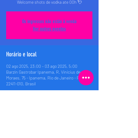
Welcome shots de vodka ate 00h 💘
Os ingressos não estão à venda
Ver outros eventos
Horário e local
02 ago 2025, 23:00 – 03 ago 2025, 5:00
Barzin Gastrobar Ipanema, R. Vinícius de
Moraes, 75 - Ipanema, Rio de Janeiro - RJ,
22411-010, Brasil
Compartilhe esse evento