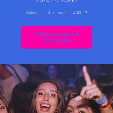
SÁB • SAT: FUNKZIN 💃✨
Welcome shots de vodka ate 00h 💘
Os ingressos não estão à venda
Ver outros eventos