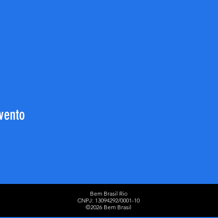
vento
Bem Brasil Rio
CNPJ: 13094292/0001-10​
©2026 Bem Brasil