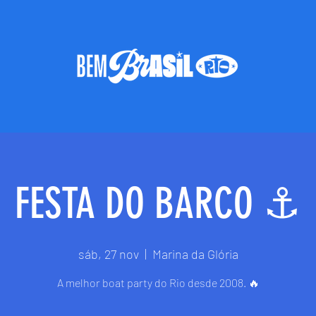
FESTA DO BARCO ⚓️
sáb, 27 nov
  |  
Marina da Glória
A melhor boat party do Rio desde 2008. 🔥