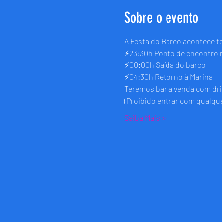
Sobre o evento
A Festa do Barco acontece t
⚡️23:30h Ponto de encontro n
⚡️00:00h Saída do barco
⚡️04:30h Retorno à Marina
Teremos bar a venda com dri
(Proibido entrar com qualque
Saiba Mais >