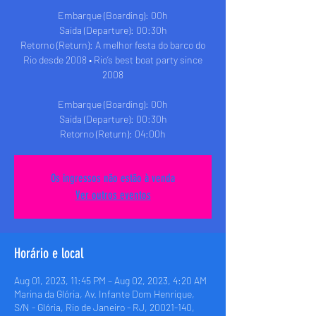
Embarque (Boarding): 00h
Saida (Departure): 00:30h
Retorno (Return): A melhor festa do barco do
Rio desde 2008 • Rio’s best boat party since
2008
Embarque (Boarding): 00h
Saida (Departure): 00:30h
Retorno (Return): 04:00h
Os ingressos não estão à venda
Ver outros eventos
Horário e local
Aug 01, 2023, 11:45 PM – Aug 02, 2023, 4:20 AM
Marina da Glória, Av. Infante Dom Henrique,
S/N - Glória, Rio de Janeiro - RJ, 20021-140,