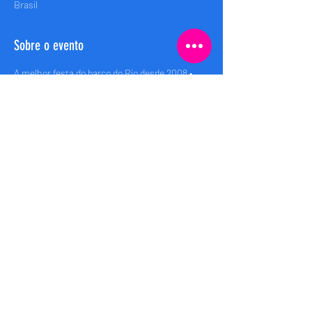
Brasil
Sobre o evento
A melhor festa do barco do Rio desde 2008 • 
Rio’s best boat party since 2008
Embarque (Boarding): 00h
Saida (Departure): 00:30h
Retorno (Return): 04:00h
Compartilhe esse evento
Bem Brasil Rio