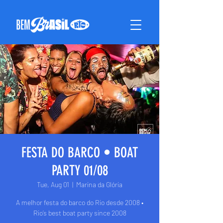
FESTA DO BARCO • BOAT
PARTY 01/08
Tue, Aug 01
  |  
Marina da Glória
A melhor festa do barco do Rio desde 2008 •
Rio’s best boat party since 2008