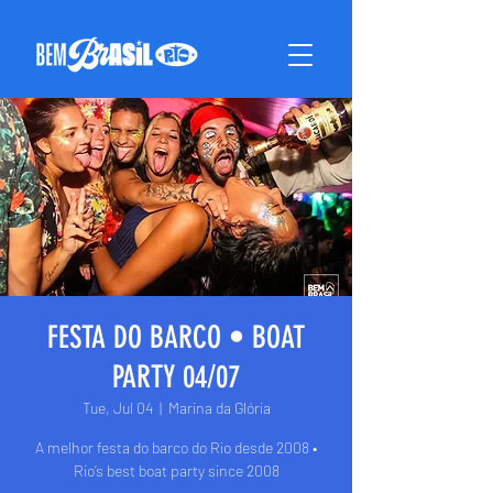
FESTA DO BARCO • BOAT
PARTY 04/07
Tue, Jul 04
  |  
Marina da Glória
A melhor festa do barco do Rio desde 2008 •
Rio’s best boat party since 2008