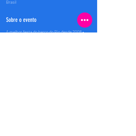
Brasil
Sobre o evento
A melhor festa do barco do Rio desde 2008 • 
Rio’s best boat party since 2008
Embarque (Boarding): 00h
Saida (Departure): 00:30h
Retorno (Return): 04:00h
Compartilhe esse evento
Bem Brasil Rio