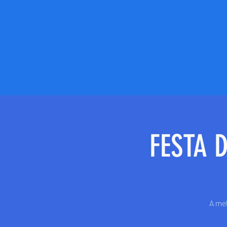
FESTA 
A mel