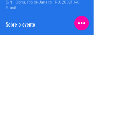
S/N - Glória, Rio de Janeiro - RJ, 20021-140,
Brasil
Sobre o evento
A melhor festa do barco do Rio desde 2008 • 
Rio’s best boat party since 2008
Embarque (Boarding): 00h
Saida (Departure): 00:30h
Retorno (Return): 04:00h
Compartilhe esse evento