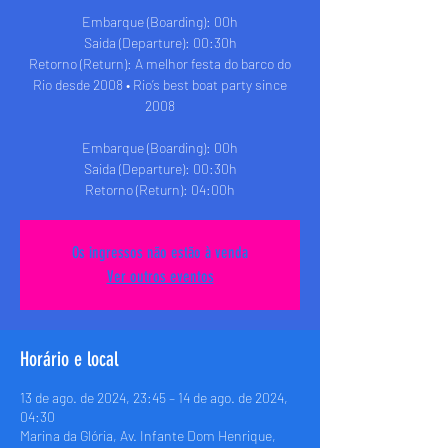
Embarque (Boarding): 00h
Saida (Departure): 00:30h
Retorno (Return): A melhor festa do barco do
Rio desde 2008 • Rio’s best boat party since
2008
Embarque (Boarding): 00h
Saida (Departure): 00:30h
Retorno (Return): 04:00h
Os ingressos não estão à venda
Ver outros eventos
Horário e local
13 de ago. de 2024, 23:45 – 14 de ago. de 2024,
04:30
Marina da Glória, Av. Infante Dom Henrique,