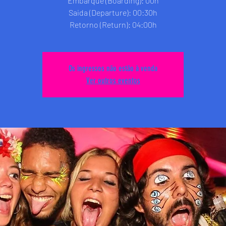
Embarque (Boarding): 00h
Saida (Departure): 00:30h
Retorno (Return): 04:00h
Os ingressos não estão à venda
Ver outros eventos