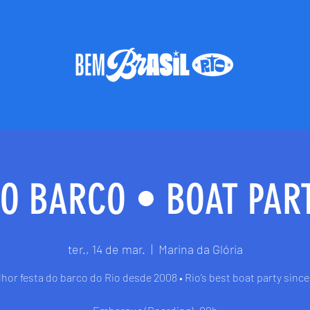
DO BARCO • BOAT PART
ter., 14 de mar.
  |  
Marina da Glória
hor festa do barco do Rio desde 2008 • Rio’s best boat party sinc