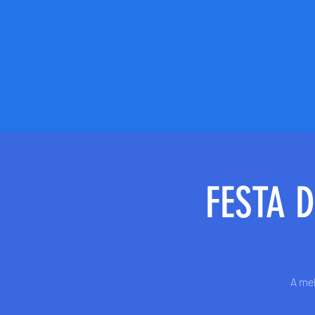
FESTA 
A mel