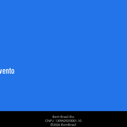
vento
Bem Brasil Rio
CNPJ: 13094292/0001-10
©2026 BemBrasil