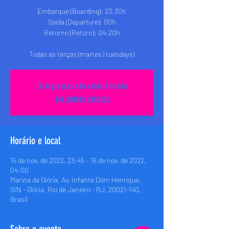
Embarque (Boarding): 23:30h
Saida (Departure): 00h
Retorno (Return): 04:20h
Todas as terças (martes | tuesdays)
Os ingressos não estão à venda
Ver outros eventos
Horário e local
15 de nov. de 2022, 23:45 – 16 de nov. de 2022,
04:00
Marina da Glória, Av. Infante Dom Henrique,
S/N - Glória, Rio de Janeiro - RJ, 20021-140,
Brasil