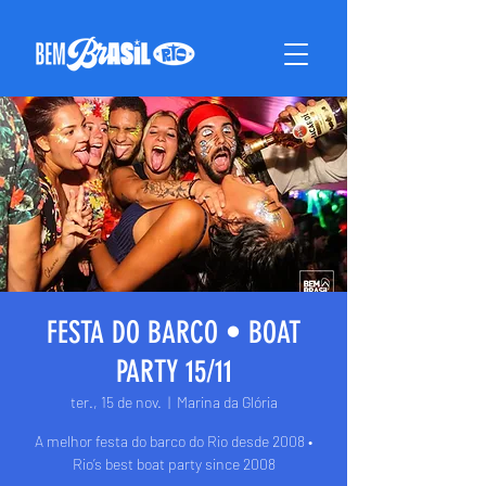
FESTA DO BARCO • BOAT
PARTY 15/11
ter., 15 de nov.
  |  
Marina da Glória
A melhor festa do barco do Rio desde 2008 •
Rio’s best boat party since 2008