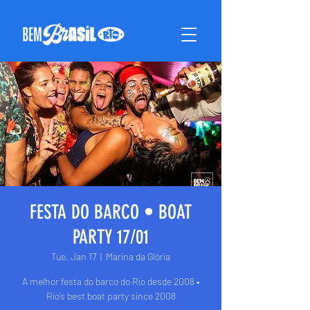
FESTA DO BARCO • BOAT
PARTY 17/01
Tue, Jan 17
  |  
Marina da Glória
A melhor festa do barco do Rio desde 2008 •
Rio’s best boat party since 2008