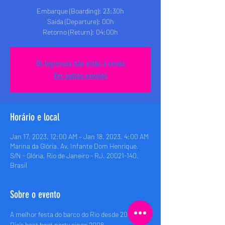
Embarque (Boarding): 23:30h
Saida (Departure): 00h
Retorno (Return): 04:00h
Os ingressos não estão à venda
Ver outros eventos
Horário e local
Jan 17, 2023, 12:00 AM – Jan 18, 2023, 4:00 AM
Marina da Glória, Av. Infante Dom Henrique,
S/N - Glória, Rio de Janeiro - RJ, 20021-140,
Brasil
Sobre o evento
A melhor festa do barco do Rio desde 2008 • 
Rio’s best boat party since 2008