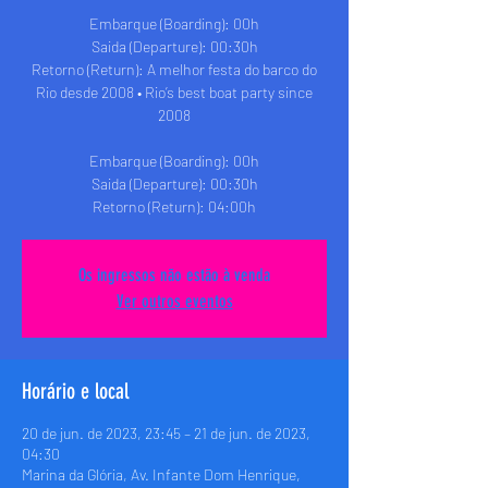
Embarque (Boarding): 00h
Saida (Departure): 00:30h
Retorno (Return): A melhor festa do barco do
Rio desde 2008 • Rio’s best boat party since
2008
Embarque (Boarding): 00h
Saida (Departure): 00:30h
Retorno (Return): 04:00h
Os ingressos não estão à venda
Ver outros eventos
Horário e local
20 de jun. de 2023, 23:45 – 21 de jun. de 2023,
04:30
Marina da Glória, Av. Infante Dom Henrique,