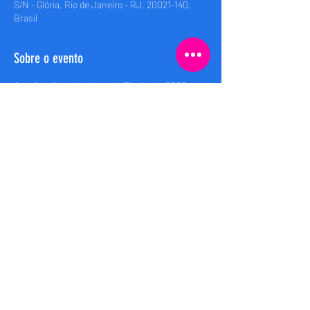
S/N - Glória, Rio de Janeiro - RJ, 20021-140,
Brasil
Sobre o evento
A melhor festa do barco do Rio desde 2008 • 
Rio’s best boat party since 2008
Embarque (Boarding): 00h
Saida (Departure): 00:30h
Retorno (Return): 04:00h
Compartilhe esse evento