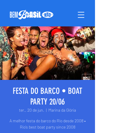
FESTA DO BARCO • BOAT
PARTY 20/06
ter., 20 de jun.
  |  
Marina da Glória
A melhor festa do barco do Rio desde 2008 •
Rio’s best boat party since 2008