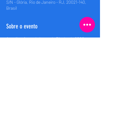
S/N - Glória, Rio de Janeiro - RJ, 20021-140,
Brasil
Sobre o evento
A melhor festa do barco do Rio desde 2008 • 
Rio’s best boat party since 2008
Embarque (Boarding): 00h
Saida (Departure): 00:30h
Retorno (Return): 04:00h
Compartilhe esse evento