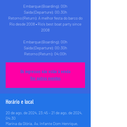
Embarque (Boarding): 00h
Saida (Departure): 00:30h
Retorno (Return): A melhor festa do barco do
Rio desde 2008 • Rio’s best boat party since
2008
Embarque (Boarding): 00h
Saida (Departure): 00:30h
Retorno (Return): 04:00h
Os ingressos não estão à venda
Ver outros eventos
Horário e local
20 de ago. de 2024, 23:45 – 21 de ago. de 2024,
04:30
Marina da Glória, Av. Infante Dom Henrique,