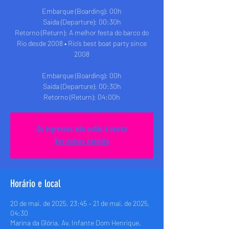
Embarque (Boarding): 00h
Saida (Departure): 00:30h
Retorno (Return): A melhor festa do barco do
Rio desde 2008 • Rio’s best boat party since
2008
Embarque (Boarding): 00h
Saida (Departure): 00:30h
Retorno (Return): 04:00h
Os ingressos não estão à venda
Ver outros eventos
Horário e local
20 de mai. de 2025, 23:45 – 21 de mai. de 2025,
04:30
Marina da Glória, Av. Infante Dom Henrique,