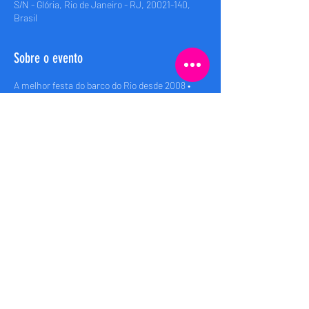
S/N - Glória, Rio de Janeiro - RJ, 20021-140,
Brasil
Sobre o evento
A melhor festa do barco do Rio desde 2008 • 
Rio’s best boat party since 2008
Embarque (Boarding): 00h
Saida (Departure): 00:30h
Retorno (Return): 04:00h
Compartilhe esse evento