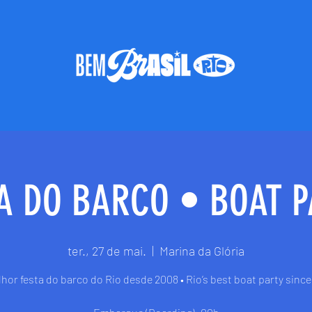
A DO BARCO • BOAT 
ter., 27 de mai.
  |  
Marina da Glória
hor festa do barco do Rio desde 2008 • Rio’s best boat party sinc