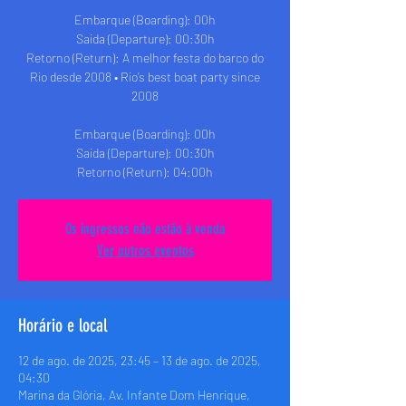
Embarque (Boarding): 00h
Saida (Departure): 00:30h
Retorno (Return): A melhor festa do barco do
Rio desde 2008 • Rio’s best boat party since
2008
Embarque (Boarding): 00h
Saida (Departure): 00:30h
Retorno (Return): 04:00h
Os ingressos não estão à venda
Ver outros eventos
Horário e local
12 de ago. de 2025, 23:45 – 13 de ago. de 2025,
04:30
Marina da Glória, Av. Infante Dom Henrique,