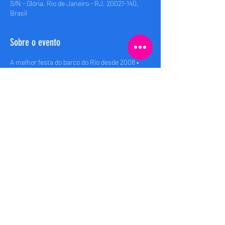
S/N - Glória, Rio de Janeiro - RJ, 20021-140,
Brasil
Sobre o evento
A melhor festa do barco do Rio desde 2008 • 
Rio’s best boat party since 2008
Embarque (Boarding): 00h
Saida (Departure): 00:30h
Retorno (Return): 04:00h
Compartilhe esse evento