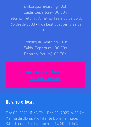
Embarque (Boarding): 00h
Saida (Departure): 00:30h
Retorno (Return): A melhor festa do barco do
Rio desde 2008 • Rio’s best boat party since
2008
Embarque (Boarding): 00h
Saida (Departure): 00:30h
Retorno (Return): 04:00h
Os ingressos não estão à venda
Ver outros eventos
Horário e local
Dec 02, 2025, 11:45 PM – Dec 03, 2025, 4:30 AM
Marina da Glória, Av. Infante Dom Henrique,
S/N - Glória, Rio de Janeiro - RJ, 20021-140,