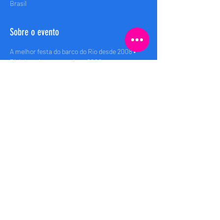
Brasil
Sobre o evento
A melhor festa do barco do Rio desde 2008 • 
Rio’s best boat party since 2008
Embarque (Boarding): 00h
Saida (Departure): 00:30h
Retorno (Return): 04:00h
Compartilhe esse evento