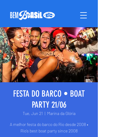
FESTA DO BARCO • BOAT
PARTY 21/06
Tue, Jun 21
  |  
Marina da Glória
A melhor festa do barco do Rio desde 2008 •
Rio’s best boat party since 2008