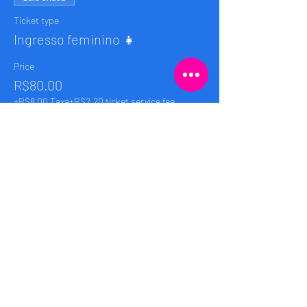
Ticket type
Ingresso feminino 👧
Price
R$80.00
+R$8.00 Taxa
+R$2.20 ticket service fee
Sale ended
Ticket type
Promo 2x por R$100 🤩🤩
More info
Price
R$100.00
+R$10.00 Taxa
+R$2.75 ticket service fee