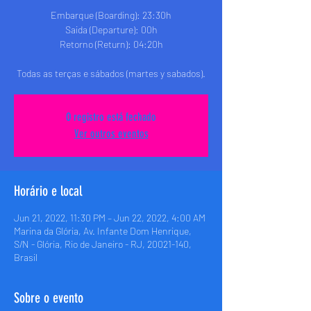
Embarque (Boarding): 23:30h
Saida (Departure): 00h
Retorno (Return): 04:20h
Todas as terças e sábados (martes y sabados).
O registro está fechado
Ver outros eventos
Horário e local
Jun 21, 2022, 11:30 PM – Jun 22, 2022, 4:00 AM
Marina da Glória, Av. Infante Dom Henrique,
S/N - Glória, Rio de Janeiro - RJ, 20021-140,
Brasil
Sobre o evento