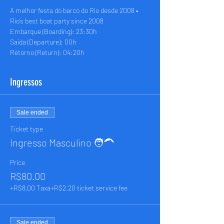
A melhor festa do barco do Rio desde 2008 • 
Rio’s best boat party since 2008
Embarque (Boarding): 23:30h
Saida (Departure): 00h
Retorno (Return): 04:20h
Ingressos
Sale ended
Ticket type
Ingresso Masculino 🧑‍🦱
Price
R$80.00
+R$8.00 Taxa
+R$2.20 ticket service fee
Sale ended