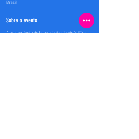
Brasil
Sobre o evento
A melhor festa do barco do Rio desde 2008 • 
Rio’s best boat party since 2008
Embarque (Boarding): 00h
Saida (Departure): 00:30h
Retorno (Return): 04:00h
Compartilhe esse evento
Bem Brasil Rio