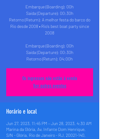
Embarque (Boarding): 00h
Saida (Departure): 00:30h
Retorno (Return): A melhor festa do barco do
Rio desde 2008 • Rio’s best boat party since
2008
Embarque (Boarding): 00h
Saida (Departure): 00:30h
Retorno (Return): 04:00h
Os ingressos não estão à venda
Ver outros eventos
Horário e local
Jun 27, 2023, 11:45 PM – Jun 28, 2023, 4:30 AM
Marina da Glória, Av. Infante Dom Henrique,
S/N - Glória, Rio de Janeiro - RJ, 20021-140,