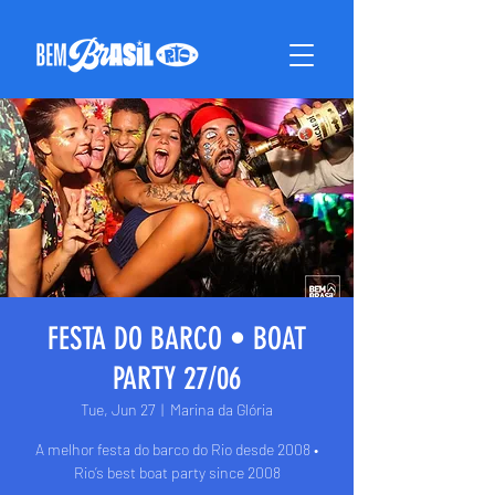
FESTA DO BARCO • BOAT
PARTY 27/06
Tue, Jun 27
  |  
Marina da Glória
A melhor festa do barco do Rio desde 2008 •
Rio’s best boat party since 2008