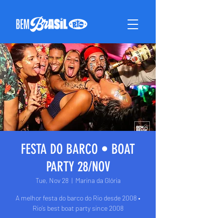
FESTA DO BARCO • BOAT
PARTY 28/NOV
Tue, Nov 28
  |  
Marina da Glória
A melhor festa do barco do Rio desde 2008 •
Rio’s best boat party since 2008