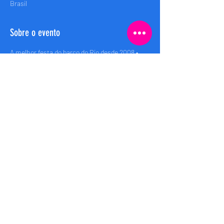
Brasil
Sobre o evento
A melhor festa do barco do Rio desde 2008 • 
Rio’s best boat party since 2008
Embarque (Boarding): 00h
Saida (Departure): 00:30h
Retorno (Return): 04:00h
Compartilhe esse evento
Bem Brasil Rio