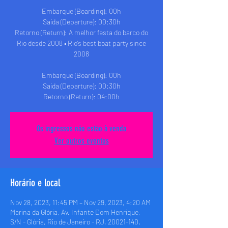
Embarque (Boarding): 00h
Saida (Departure): 00:30h
Retorno (Return): A melhor festa do barco do
Rio desde 2008 • Rio’s best boat party since
2008
Embarque (Boarding): 00h
Saida (Departure): 00:30h
Retorno (Return): 04:00h
Os ingressos não estão à venda
Ver outros eventos
Horário e local
Nov 28, 2023, 11:45 PM – Nov 29, 2023, 4:20 AM
Marina da Glória, Av. Infante Dom Henrique,
S/N - Glória, Rio de Janeiro - RJ, 20021-140,