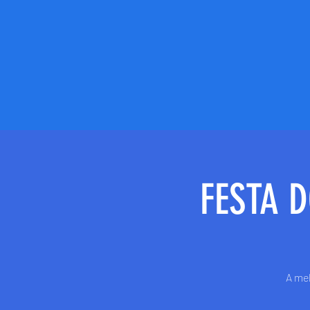
FESTA 
A mel