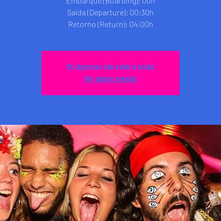
Embarque (Boarding): 00h
Saida (Departure): 00:30h
Retorno (Return): 04:00h
Os ingressos não estão à venda
Ver outros eventos