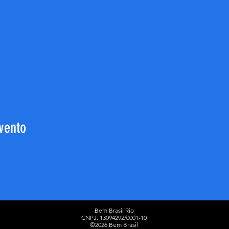
vento
Bem Brasil Rio
CNPJ: 13094292/0001-10​
©2026 Bem Brasil