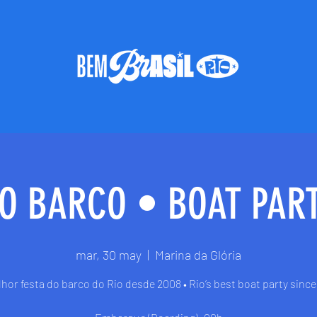
DO BARCO • BOAT PART
mar, 30 may
  |  
Marina da Glória
hor festa do barco do Rio desde 2008 • Rio’s best boat party sinc