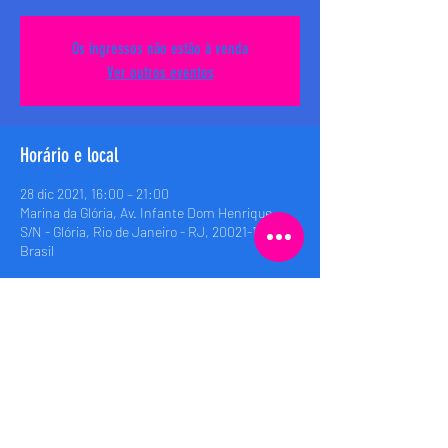
Os ingressos não estão à venda
Ver outros eventos
Horário e local
28 dic 2021, 16:00 – 21:00
Marina da Glória, Av. Infante Dom Henrique,
S/N - Glória, Rio de Janeiro - RJ, 20021-140,
Brasil
Compartilhe esse evento