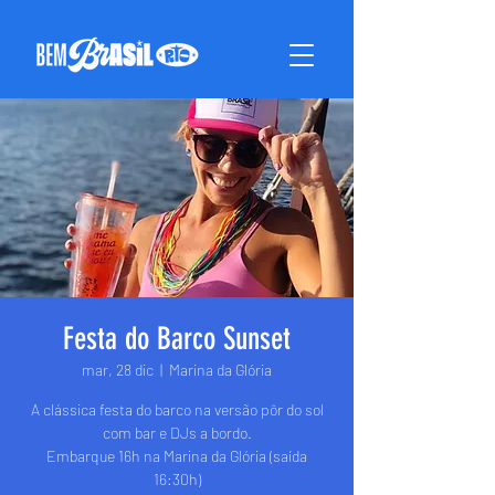
Festa do Barco Sunset
mar, 28 dic
  |  
Marina da Glória
A clássica festa do barco na versão pôr do sol
com bar e DJs a bordo.
Embarque 16h na Marina da Glória (saída
16:30h)