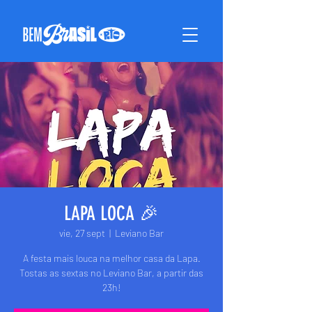
LAPA LOCA 🎉
vie, 27 sept
  |  
Leviano Bar
A festa mais louca na melhor casa da Lapa.
Tostas as sextas no Leviano Bar, a partir das
23h!