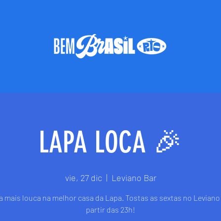
LAPA LOCA 🎉
vie, 27 dic
  |  
Leviano Bar
ta mais louca na melhor casa da Lapa. Tostas as sextas no Leviano 
partir das 23h!