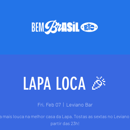
LAPA LOCA 🎉
Fri, Feb 07
  |  
Leviano Bar
ta mais louca na melhor casa da Lapa. Tostas as sextas no Leviano 
partir das 23h!