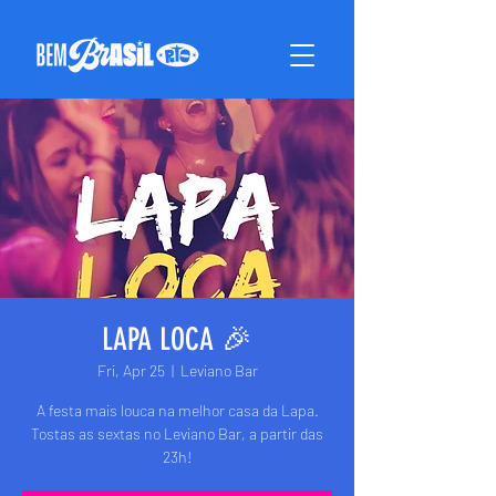
LAPA LOCA 🎉
Fri, Apr 25
  |  
Leviano Bar
A festa mais louca na melhor casa da Lapa.
Tostas as sextas no Leviano Bar, a partir das
23h!