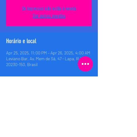
Os ingressos não estão à venda
Ver outros eventos
Horário e local
Apr 25, 2025, 11:00 PM – Apr 26, 2025, 4:00 AM
Leviano Bar, Av. Mem de Sá, 47 - Lapa, RJ,
20230-150, Brasil
Compartilhe esse evento