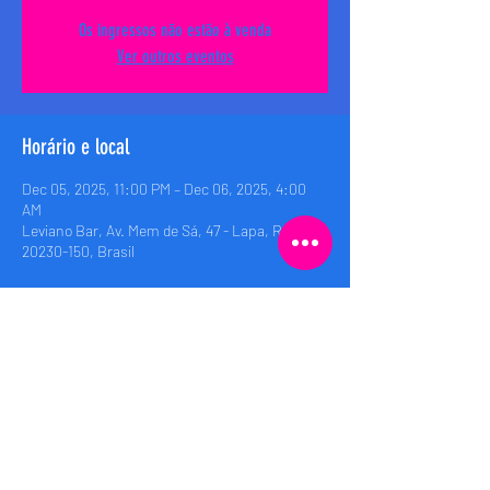
Os ingressos não estão à venda
Ver outros eventos
Horário e local
Dec 05, 2025, 11:00 PM – Dec 06, 2025, 4:00
AM
Leviano Bar, Av. Mem de Sá, 47 - Lapa, RJ,
20230-150, Brasil
Compartilhe esse evento