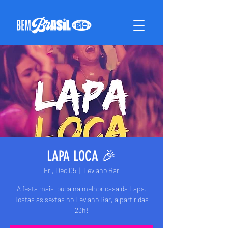
LAPA LOCA 🎉
Fri, Dec 05
  |  
Leviano Bar
A festa mais louca na melhor casa da Lapa.
Tostas as sextas no Leviano Bar, a partir das
23h!