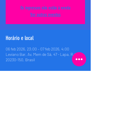
Os ingressos não estão à venda
Ver outros eventos
Horário e local
06 feb 2026, 23:00 – 07 feb 2026, 4:00
Leviano Bar, Av. Mem de Sá, 47 - Lapa, RJ,
20230-150, Brasil
Compartilhe esse evento