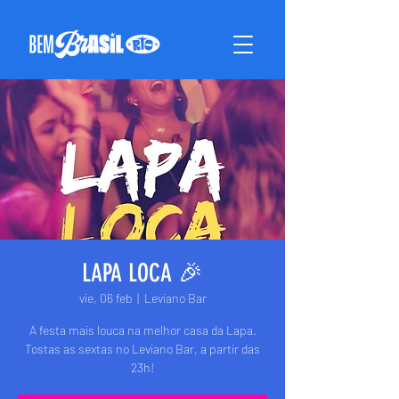
LAPA LOCA 🎉
vie, 06 feb
  |  
Leviano Bar
A festa mais louca na melhor casa da Lapa.
Tostas as sextas no Leviano Bar, a partir das
23h!