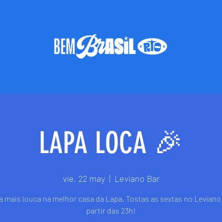
LAPA LOCA 🎉
vie, 22 may
  |  
Leviano Bar
ta mais louca na melhor casa da Lapa. Tostas as sextas no Leviano 
partir das 23h!