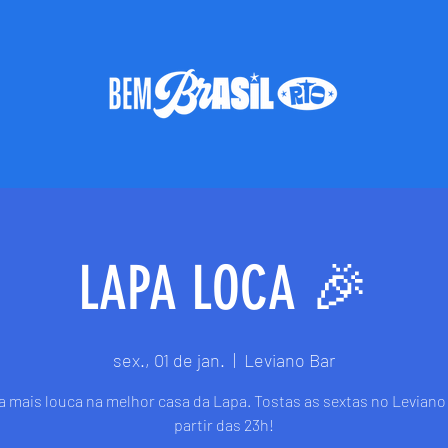
LAPA LOCA 🎉
sex., 01 de jan.
  |  
Leviano Bar
ta mais louca na melhor casa da Lapa. Tostas as sextas no Leviano 
partir das 23h!