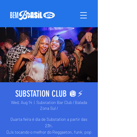
SUBSTATION CLUB 🪩⚡️
Wed, Aug 14
  |  
Substation Bar Club / Balada
Zona Sul /
Quarta feira é dia de Substation a partir das
23h.
DJs tocando o melhor do Reggaeton, funk, pop