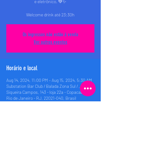
e eletrônico. 💚✨
Welcome drink até 23:30h
Os ingressos não estão à venda
Ver outros eventos
Horário e local
Aug 14, 2024, 11:00 PM – Aug 15, 2024, 5:30 AM
Substation Bar Club / Balada Zona Sul / , Rua
Siqueira Campos, 143 - loja 22a - Copacabana,
Rio de Janeiro - RJ, 22021-040, Brasil
Compartilhe esse evento