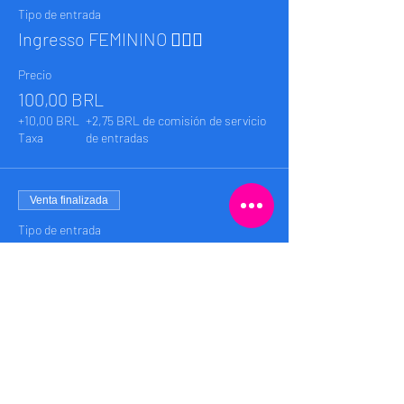
Tipo de entrada
Ingresso FEMININO 🙋🏼‍♀️
Precio
100,00 BRL
+10,00 BRL
+2,75 BRL de comisión de servicio
Taxa
de entradas
Venta finalizada
Tipo de entrada
Ingresso MASCULINO 👨🏽‍🦰
Precio
100,00 BRL
+10,00 BRL
+2,75 BRL de comisión de servicio
Taxa
de entradas