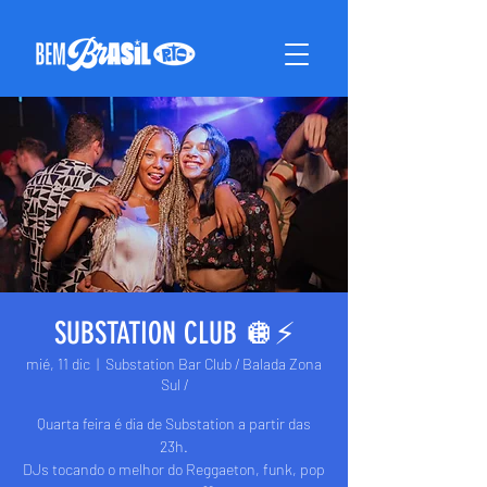
SUBSTATION CLUB 🪩⚡️
mié, 11 dic
  |  
Substation Bar Club / Balada Zona
Sul /
Quarta feira é dia de Substation a partir das
23h.
DJs tocando o melhor do Reggaeton, funk, pop