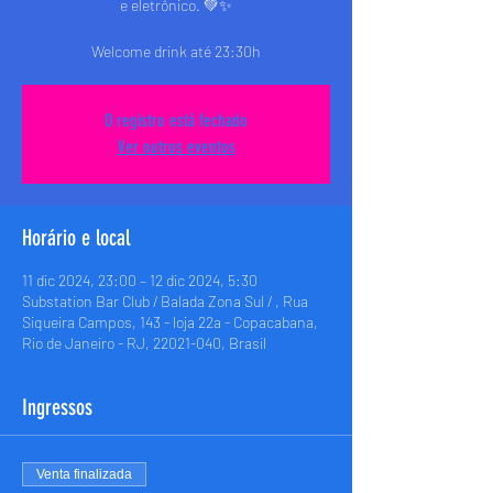
e eletrônico. 💚✨
Welcome drink até 23:30h
O registro está fechado
Ver outros eventos
Horário e local
11 dic 2024, 23:00 – 12 dic 2024, 5:30
Substation Bar Club / Balada Zona Sul / , Rua
Siqueira Campos, 143 - loja 22a - Copacabana,
Rio de Janeiro - RJ, 22021-040, Brasil
Ingressos
Venta finalizada