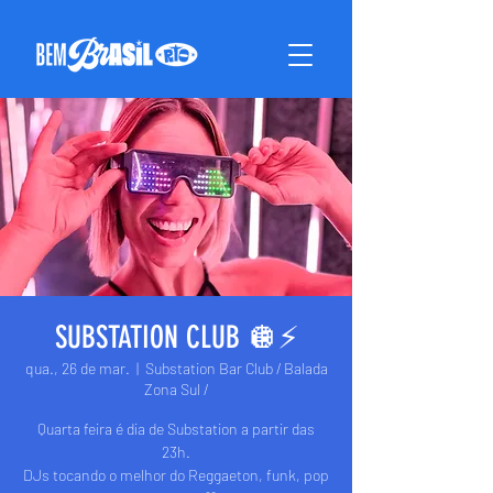
SUBSTATION CLUB 🪩⚡️
qua., 26 de mar.
  |  
Substation Bar Club / Balada
Zona Sul /
Quarta feira é dia de Substation a partir das
23h.
DJs tocando o melhor do Reggaeton, funk, pop