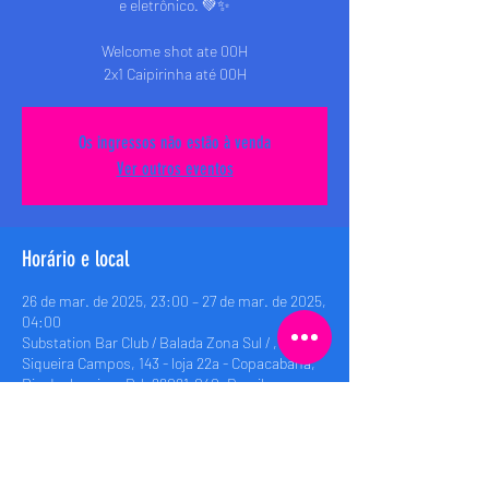
e eletrônico. 💚✨
Welcome shot ate 00H
2x1 Caipirinha até 00H
Os ingressos não estão à venda
Ver outros eventos
Horário e local
26 de mar. de 2025, 23:00 – 27 de mar. de 2025,
04:00
Substation Bar Club / Balada Zona Sul / , Rua
Siqueira Campos, 143 - loja 22a - Copacabana,
Rio de Janeiro - RJ, 22021-040, Brasil