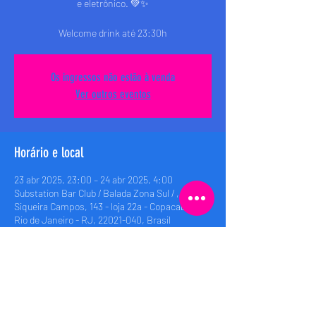
e eletrônico. 💚✨
Welcome drink até 23:30h
Os ingressos não estão à venda
Ver outros eventos
Horário e local
23 abr 2025, 23:00 – 24 abr 2025, 4:00
Substation Bar Club / Balada Zona Sul / , Rua
Siqueira Campos, 143 - loja 22a - Copacabana,
Rio de Janeiro - RJ, 22021-040, Brasil
Compartilhe esse evento