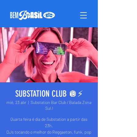
SUBSTATION CLUB 🪩⚡️
mié, 23 abr
  |  
Substation Bar Club / Balada Zona
Sul /
Quarta feira é dia de Substation a partir das
23h.
DJs tocando o melhor do Reggaeton, funk, pop