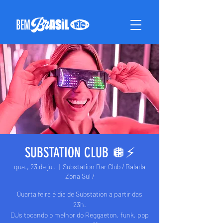
SUBSTATION CLUB 🪩⚡️
qua., 23 de jul.
  |  
Substation Bar Club / Balada
Zona Sul /
Quarta feira é dia de Substation a partir das
23h.
DJs tocando o melhor do Reggaeton, funk, pop