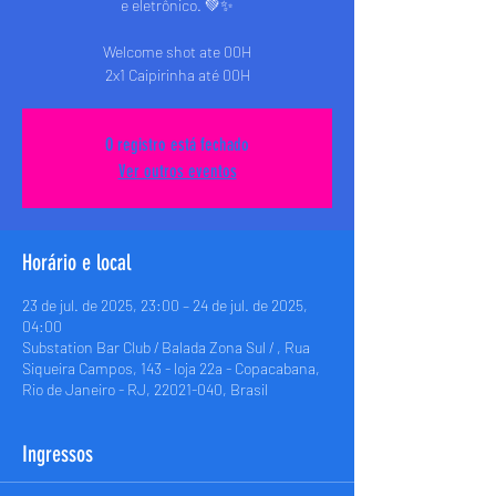
e eletrônico. 💚✨
Welcome shot ate 00H
2x1 Caipirinha até 00H
O registro está fechado
Ver outros eventos
Horário e local
23 de jul. de 2025, 23:00 – 24 de jul. de 2025,
04:00
Substation Bar Club / Balada Zona Sul / , Rua
Siqueira Campos, 143 - loja 22a - Copacabana,
Rio de Janeiro - RJ, 22021-040, Brasil
Ingressos