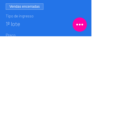
Vendas encerradas
Tipo de ingresso
1º lote
Preço
R$ 50,00
+R$ 5,00
+ R$ 1,38 de taxa de serviço de
Taxa
ingresso
Compartilhe esse evento